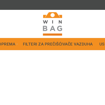
OPREMA
FILTERI ZA PREČIŠĆIVAČE VAZDUHA
US