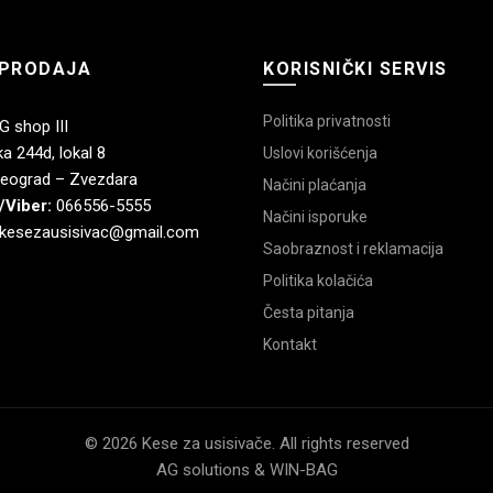
PRODAJA
KORISNIČKI SERVIS
Politika privatnosti
 shop III
a 244d, lokal 8
Uslovi korišćenja
eograd – Zvezdara
Načini plaćanja
/Viber:
066556-5555
Načini isporuke
kesezausisivac@gmail.com
Saobraznost i reklamacija
Politika kolačića
Česta pitanja
Kontakt
© 2026 Kese za usisivače. All rights reserved
AG solutions & WIN-BAG