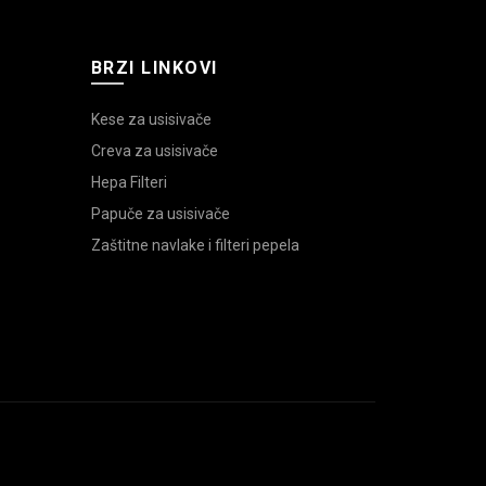
BRZI LINKOVI
Kese za usisivače
Creva za usisivače
Hepa Filteri
Papuče za usisivače
Zaštitne navlake i filteri pepela