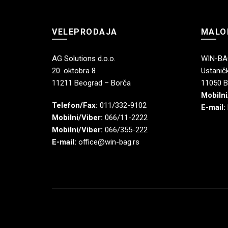
izabrane
na
stranici
VELEPRODAJA
MALO
proizvoda.
AG Solutions d.o.o.
WIN-BAG
20. oktobra 8
Ustaničk
11211 Beograd – Borča
11050 B
Mobilni
Telefon/Fax:
011/332-9102
E-mail:
Mobilni/Viber:
066/11-2222
Mobilni/Viber:
066/355-222
E-mail:
office@win-bag.rs