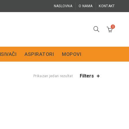
NASLOVNA
O NAMA
KONTAKT
0
ISIVAČI
ASPIRATORI
MOPOVI
Filters
Prikazan jedan rezultat