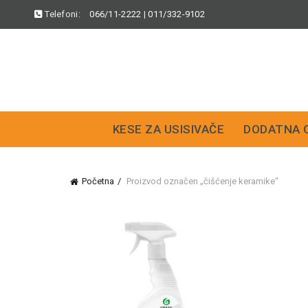
Telefoni:
066/11-2222
|
011/332-9102
KESE ZA USISIVAČE
DODATNA 
Početna
Proizvod označen „čišćenje keramike“