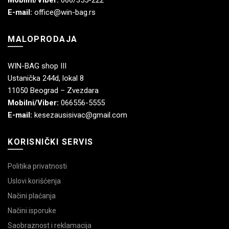
E-mail:
office@win-bag.rs
MALOPRODAJA
WIN-BAG shop III
Ustanička 244d, lokal 8
11050 Beograd – Zvezdara
Mobilni/Viber:
066556-5555
E-mail:
kesezausisivac@gmail.com
KORISNIČKI SERVIS
Politika privatnosti
Uslovi korišćenja
Načini plaćanja
Načini isporuke
Saobraznost i reklamacija