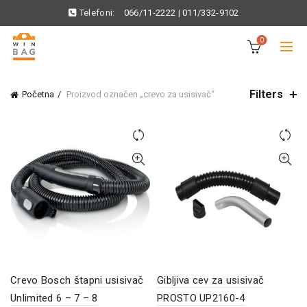
Telefoni:
066/11-2222
|
011/332-9102
0
Filters
Početna
Proizvod označen „crevo za usisivač“
Crevo Bosch štapni usisivač
Gibljiva cev za usisivač
Unlimited 6 – 7 – 8
PROSTO UP2160-4