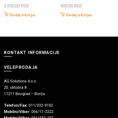
3.550,00
RSD
400,00
RSD
Dodaj u korpu
Dodaj u korpu
KONTAKT INFORMACIJE
VELEPRODAJA
AG Solutions d.o.o.
20. oktobra 8
11211 Beograd – Borča
Telefon/Fax:
011/332-9102
Mobilni/Viber:
066/11-2222
Mobilni/Viber:
066/355-222