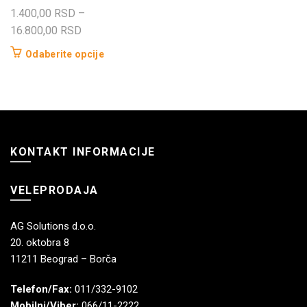
1.400,00
RSD
–
Raspon
16.800,00
RSD
cena:
Ovaj
Odaberite opcije
od
proizvod
1.400,00 RSD
ima
do
više
16.800,00 RSD
varijanti.
Opcije
KONTAKT INFORMACIJE
mogu
biti
izabrane
VELEPRODAJA
na
stranici
AG Solutions d.o.o.
proizvoda.
20. oktobra 8
11211 Beograd – Borča
Telefon/Fax:
011/332-9102
Mobilni/Viber:
066/11-2222