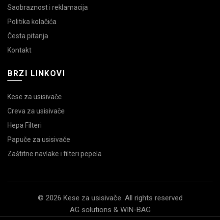
Saobraznost i reklamacija
Politika kolačića
Česta pitanja
Kontakt
BRZI LINKOVI
Kese za usisivače
Creva za usisivače
Hepa Filteri
Papuče za usisivače
Zaštitne navlake i filteri pepela
© 2026 Kese za usisivače. All rights reserved
AG solutions & WIN-BAG