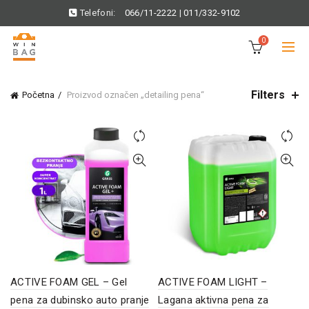
Telefoni:
066/11-2222
|
011/332-9102
0
Filters
Početna
Proizvod označen „detailing pena“
ACTIVE FOAM GEL – Gel
ACTIVE FOAM LIGHT –
pena za dubinsko auto pranje
Lagana aktivna pena za