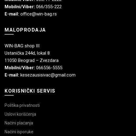
Mobilni/Viber:
066/355-222
E-mail:
office@win-bag.rs
MALOPRODAJA
WIN-BAG shop III
Ustanička 244d, lokal 8
11050 Beograd – Zvezdara
Mobilni/Viber:
066556-5555
E-mail:
kesezausisivac@gmail.com
KORISNIČKI SERVIS
Politika privatnosti
Uslovi korišćenja
Načini plaćanja
Načini isporuke