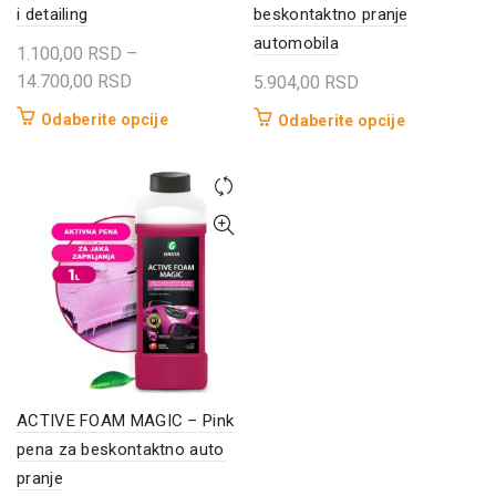
i detailing
beskontaktno pranje
automobila
1.100,00
RSD
–
Raspon
14.700,00
RSD
5.904,00
RSD
cena:
Ovaj
Ovaj
Odaberite opcije
Odaberite opcije
od
proizvod
proizvod
1.100,00 RSD
ima
ima
do
više
više
14.700,00 RSD
varijanti.
varijanti.
Opcije
Opcije
mogu
mogu
biti
biti
izabrane
izabrane
na
na
stranici
stranici
proizvoda.
proizvoda.
ACTIVE FOAM MAGIC – Pink
pena za beskontaktno auto
pranje