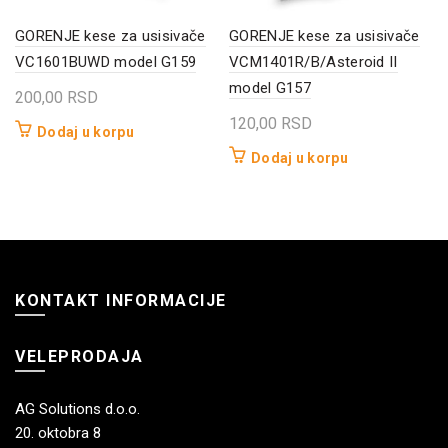
GORENJE kese za usisivače
GORENJE kese za usisivače
VC1601BUWD model G159
VCM1401R/B/Asteroid II
model G157
200,00
RSD
120,00
RSD
Dodaj u korpu
Dodaj u korpu
KONTAKT INFORMACIJE
VELEPRODAJA
AG Solutions d.o.o.
20. oktobra 8