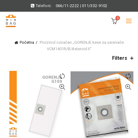
Telefoni:
066/11-2222
|
011/332-9102
0
Početna
Proizvod označen „GORENJE kese za usisivače
VCM1401R/B/Asteroid II“
Filters