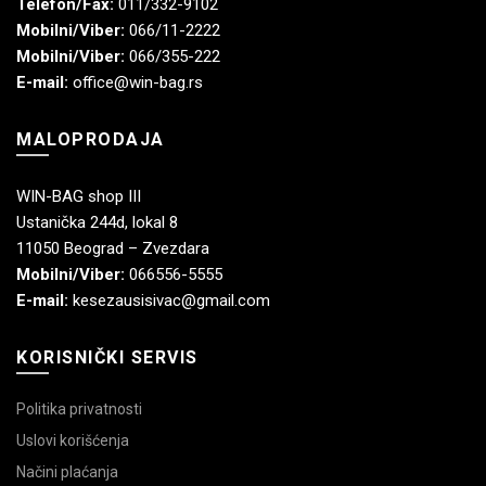
Telefon/Fax:
011/332-9102
Mobilni/Viber:
066/11-2222
Mobilni/Viber:
066/355-222
E-mail:
office@win-bag.rs
MALOPRODAJA
WIN-BAG shop III
Ustanička 244d, lokal 8
11050 Beograd – Zvezdara
Mobilni/Viber:
066556-5555
E-mail:
kesezausisivac@gmail.com
KORISNIČKI SERVIS
Politika privatnosti
Uslovi korišćenja
Načini plaćanja