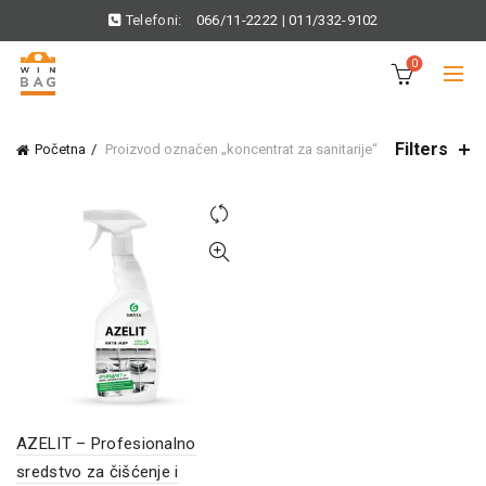
Telefoni:
066/11-2222
|
011/332-9102
0
Filters
Početna
Proizvod označen „koncentrat za sanitarije“
AZELIT – Profesionalno
sredstvo za čišćenje i