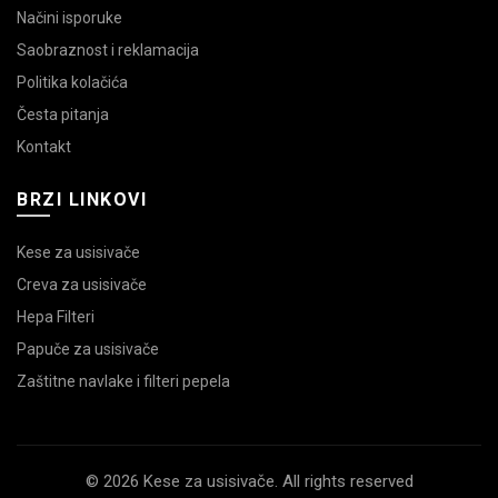
Načini isporuke
Saobraznost i reklamacija
Politika kolačića
Česta pitanja
Kontakt
BRZI LINKOVI
Kese za usisivače
Creva za usisivače
Hepa Filteri
Papuče za usisivače
Zaštitne navlake i filteri pepela
© 2026 Kese za usisivače. All rights reserved