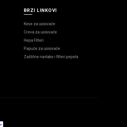
BRZI LINKOVI
Kese za usisivače
Creva za usisivače
Hepa Filteri
Papuče za usisivače
Zaštitne navlake i filteri pepela