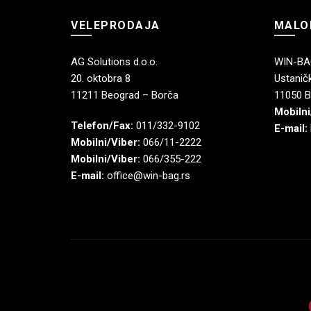
VELEPRODAJA
MALO
AG Solutions d.o.o.
WIN-BAG
20. oktobra 8
Ustaničk
11211 Beograd – Borča
11050 B
Mobilni
Telefon/Fax:
011/332-9102
E-mail:
Mobilni/Viber:
066/11-2222
Mobilni/Viber:
066/355-222
E-mail:
office@win-bag.rs