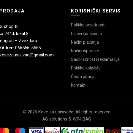
PRODAJA
KORISNIČKI SERVIS
Politika privatnosti
 shop III
a 244d, lokal 8
Uslovi korišćenja
eograd – Zvezdara
Načini plaćanja
/Viber:
066556-5555
Načini isporuke
kesezausisivac@gmail.com
Saobraznost i reklamacija
Politika kolačića
Česta pitanja
Kontakt
© 2026 Kese za usisivače. All rights reserved
AG solutions & WIN-BAG