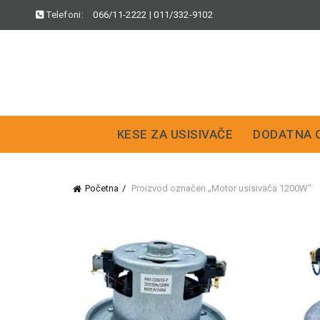
Telefoni:
066/11-2222
|
011/332-9102
KESE ZA USISIVAČE
DODATNA 
Početna
Proizvod označen „Motor usisivača 1200W“