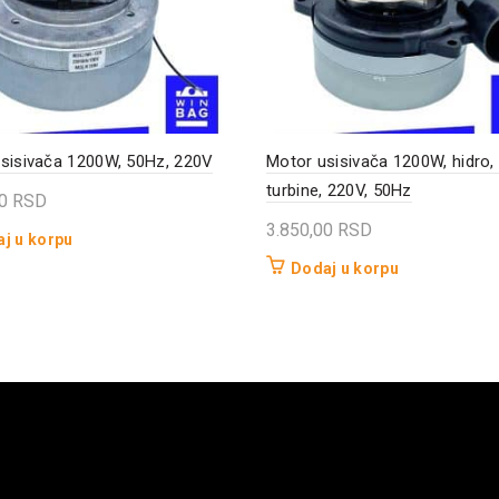
sisivača 1200W, 50Hz, 220V
Motor usisivača 1200W, hidro,
turbine, 220V, 50Hz
00
RSD
3.850,00
RSD
j u korpu
Dodaj u korpu