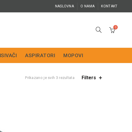
NASLOVNA
O NAMA
KONTAKT
0
ISIVAČI
ASPIRATORI
MOPOVI
Filters
Prikazano je svih 3 rezultata