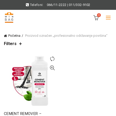
Telefoni:
066/11-2222
|
011/332-9102
0
Početna
Proizvod označen „profesionalno održavanje površina“
Filters
CEMENT REMOVER –