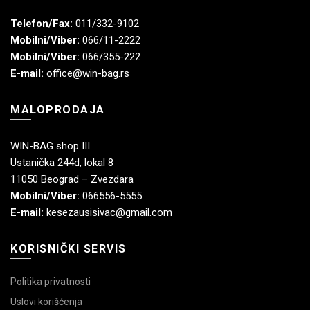
Telefon/Fax:
011/332-9102
Mobilni/Viber:
066/11-2222
Mobilni/Viber:
066/355-222
E-mail:
office@win-bag.rs
MALOPRODAJA
WIN-BAG shop III
Ustanička 244d, lokal 8
11050 Beograd – Zvezdara
Mobilni/Viber:
066556-5555
E-mail:
kesezausisivac@gmail.com
KORISNIČKI SERVIS
Politika privatnosti
Uslovi korišćenja