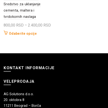
Sredstvo za uklanjanje
cementa, maltera i
tvrdokornih naslaga
Raspon
800,00
RSD
–
2.400,00
RSD
cena:
Ovaj
Odaberite opcije
od
proizvod
800,00 RSD
ima
do
više
2.400,00 RSD
varijanti.
Opcije
KONTAKT INFORMACIJE
mogu
biti
izabrane
VELEPRODAJA
na
stranici
AG Solutions d.o.o.
proizvoda.
20. oktobra 8
11211 Beograd – Borča