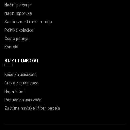
Načini plaćanja
Načini isporuke
Saobraznost i reklamacija
Politika kolačića
Česta pitanja
Kontakt
BRZI LINKOVI
Kese za usisivače
Creva za usisivače
Hepa Filteri
Papuče za usisivače
Zaštitne navlake i filteri pepela