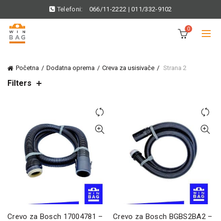
Telefoni:
066/11-2222
|
011/332-9102
0
Početna
Dodatna oprema
Creva za usisivače
Strana 2
Filters
Crevo za Bosch 17004781 –
Crevo za Bosch BGBS2BA2 –