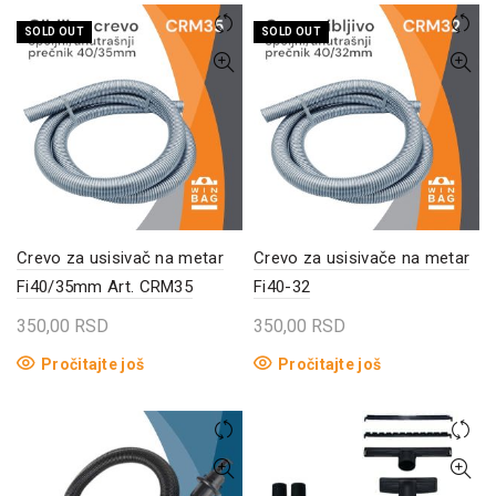
SOLD OUT
SOLD OUT
Crevo za usisivač na metar
Crevo za usisivače na metar
Fi40/35mm Art. CRM35
Fi40-32
350,00
RSD
350,00
RSD
Pročitajte još
Pročitajte još