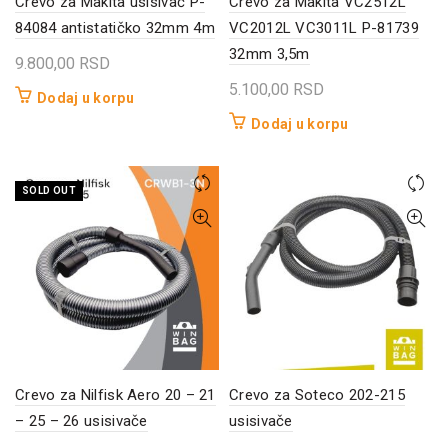
Crevo za Makita usisivač P-
Crevo za Makita VC2512L
84084 antistatičko 32mm 4m
VC2012L VC3011L P-81739
32mm 3,5m
9.800,00
RSD
5.100,00
RSD
Dodaj u korpu
Dodaj u korpu
SOLD OUT
Crevo za Nilfisk Aero 20 – 21
Crevo za Soteco 202-215
– 25 – 26 usisivače
usisivače