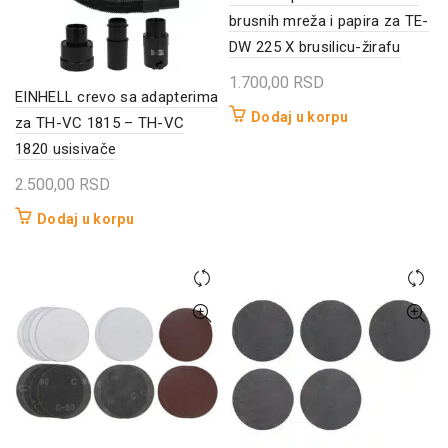
brusnih mreža i papira za TE-
DW 225 X brusilicu-žirafu
1.700,00
RSD
EINHELL crevo sa adapterima
Dodaj u korpu
za TH-VC 1815 – TH-VC
1820 usisivače
2.500,00
RSD
Dodaj u korpu