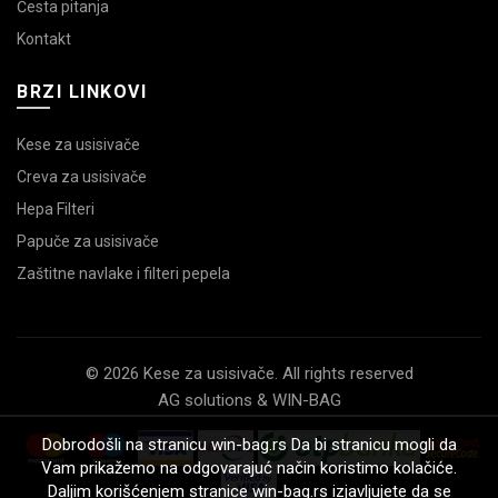
Česta pitanja
Kontakt
BRZI LINKOVI
Kese za usisivače
Creva za usisivače
Hepa Filteri
Papuče za usisivače
Zaštitne navlake i filteri pepela
© 2026 Kese za usisivače. All rights reserved
AG solutions & WIN-BAG
Dobrodošli na stranicu win-bag.rs Da bi stranicu mogli da
Vam prikažemo na odgovarajuć način koristimo kolačiće.
Daljim korišćenjem stranice win-bag.rs izjavljujete da se