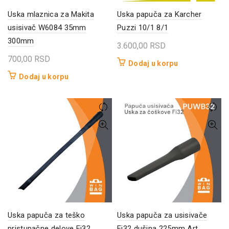
Uska mlaznica za Makita
Uska papuča za Karcher
usisivač W6084 35mm
Puzzi 10/1 8/1
300mm
3.600,00
RSD
700,00
RSD
Dodaj u korpu
Dodaj u korpu
Uska papuča za teško
Uska papuča za usisivače
pristupačne delove Fi32
Fi32 dušina 225mm Art.