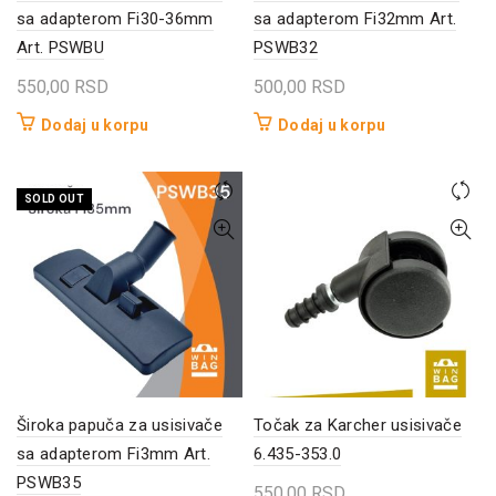
sa adapterom Fi30-36mm
sa adapterom Fi32mm Art.
Art. PSWBU
PSWB32
550,00
RSD
500,00
RSD
Dodaj u korpu
Dodaj u korpu
SOLD OUT
Široka papuča za usisivače
Točak za Karcher usisivače
sa adapterom Fi3mm Art.
6.435-353.0
PSWB35
550,00
RSD