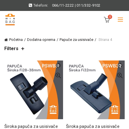
Telefoni:
066/11-2222
|
011/332-9102
0
Početna
Dodatna oprema
Papuče za usisivače
Strana 4
Filters
Široka papuča za usisivače
Široka papuča za usisivače