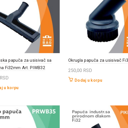
ijska papuča za usisivač sa
Okrugla papuča za usisivač F
ma Fi32mm Art. PIWB32
250,00
RSD
RSD
Dodaj u korpu
j u korpu