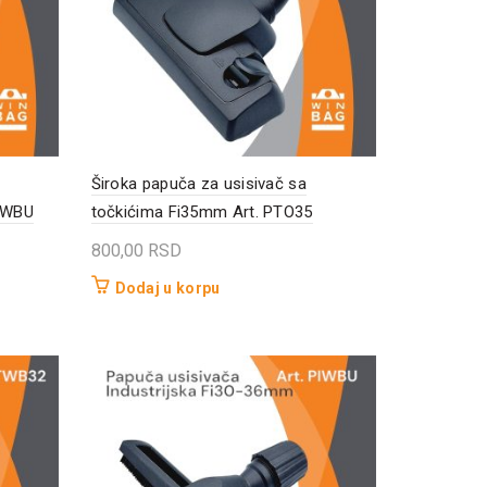
Široka papuča za usisivač sa
SWBU
točkićima Fi35mm Art. PTO35
800,00
RSD
Dodaj u korpu