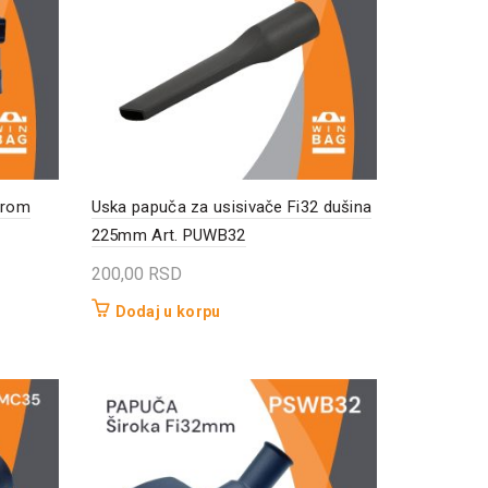
erom
Uska papuča za usisivače Fi32 dušina
225mm Art. PUWB32
200,00
RSD
Dodaj u korpu