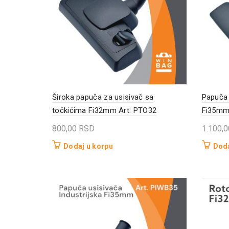
Široka papuča za usisivač sa
Papuča 
točkićima Fi32mm Art. PTO32
Fi35mm 
800,00
RSD
1.100,
Dodaj u korpu
Doda