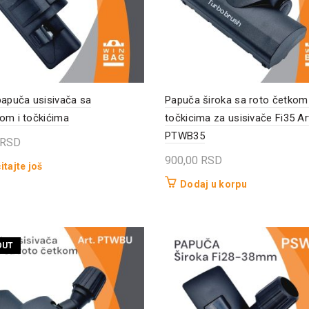
papuča usisivača sa
Papuča široka sa roto četkom 
om i točkićima
točkicima za usisivače Fi35 Ar
PTWB35
RSD
900,00
RSD
itajte još
Dodaj u korpu
OUT