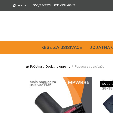
Telefoni:
066/11-2222
|
011/332-9102
KESE ZA USISIVAČE
DODATNA 
Početna
Dodatna oprema
Papuče za usisivače
SOLD 