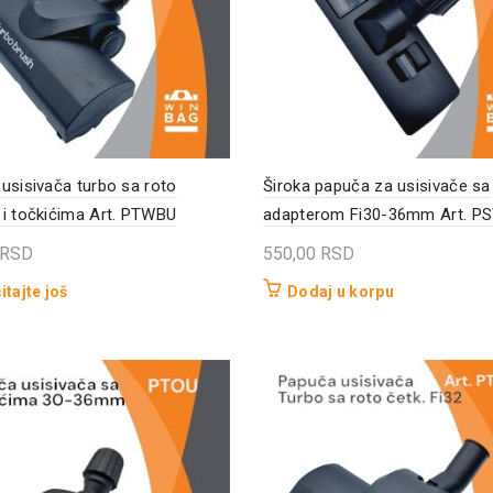
usisivača turbo sa roto
Široka papuča za usisivače sa
i točkićima Art. PTWBU
adapterom Fi30-36mm Art. P
RSD
550,00
RSD
itajte još
Dodaj u korpu